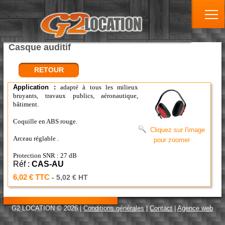
Casque auditif
RETOUR
Application :
adapté à tous les milieux
bruyants, travaux publics, aéronautique,
bâtiment.
Coquille en ABS rouge.
Cliquez sur l'image
Arceau réglable .
pour zoomer
Protection SNR : 27 dB
Réf :
CAS-AU
6,02 € TTC
- 5,02 € HT
G2 LOCATION © 2026 |
Conditions générales
|
Contact
|
Agence web