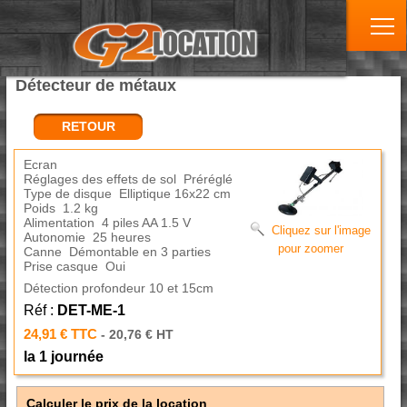
Détecteur de métaux
RETOUR
Ecran
Réglages des effets de sol Préréglé
Type de disque Elliptique 16x22 cm
Poids 1.2 kg
Alimentation 4 piles AA 1.5 V
Cliquez sur l'image
Autonomie 25 heures
pour zoomer
Canne Démontable en 3 parties
Prise casque Oui
Détection profondeur 10 et 15cm
Réf :
DET-ME-1
24,91 € TTC
- 20,76 € HT
la 1 journée
Calculer le prix de la location