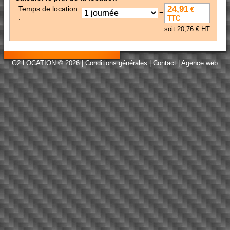
24,91
Temps de location
€
=
:
TTC
soit 20,76 € HT
G2 LOCATION © 2026 |
Conditions générales
|
Contact
|
Agence web