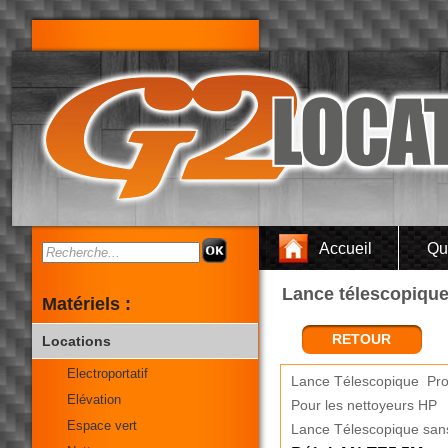
Accueil
Qu
Lance télescopique
Matériels :
RETOUR
Locations
Electroportatif
Lance Télescopique
Pro
Elévation
Pour les nettoyeurs HP
Espace vert
Lance Télescopique sans