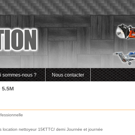
i sommes-nous ?
Nous contacter
 5.5M
fessionnelle
 location nettoyeur 15€TTC/ demi Journée et journée