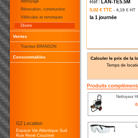
Nettoyage
Réf :
LAN-TE5.5M
Rénovation, construction
5,02 € TTC
- 4,18 € HT
Véhicules et remorques
la 1 journée
Divers
Ventes
Tracteur BRANSON
Consommables
Calculer le prix de la l
Temps de locati
Produits complémenta
Nettoyeur H
0
G2 Location
L
Espace Vie Atlantique Sud
Rue René Couzinet