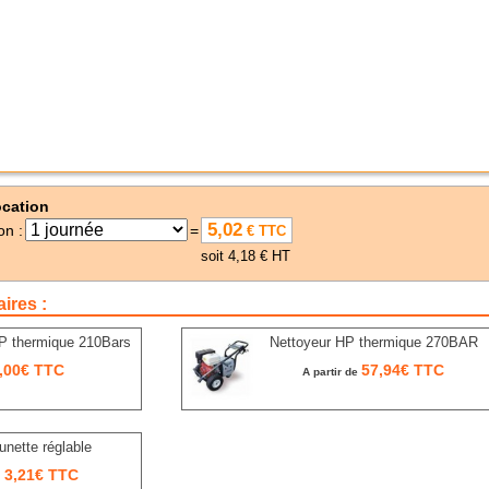
ocation
5,02
on :
=
€ TTC
soit 4,18 € HT
ires :
P thermique 210Bars
Nettoyeur HP thermique 270BAR
,00€ TTC
57,94€ TTC
A partir de
unette réglable
3,21€ TTC