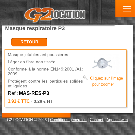
Masque respiratoire P3
RETOUR
Masque jetables antipoussieres
Léger en fibre non tissée
Conforme à la norme EN149:2001 /A1:
2009
Cliquez sur l'image
Protégent contre les particules solides
pour zoomer
et liquides
Réf :
MAS-RES-P3
3,91 € TTC
- 3,26 € HT
G2 LOCATION © 2026 |
Conditions générales
|
Contact
|
Agence web